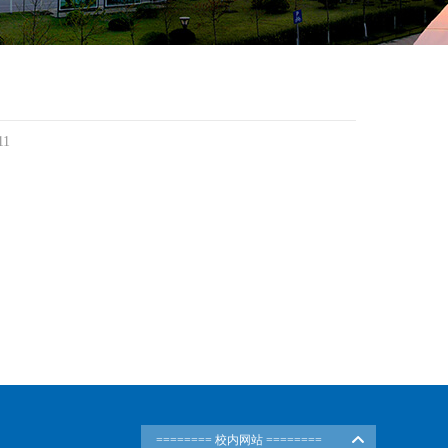
11
======== 校内网站 ========