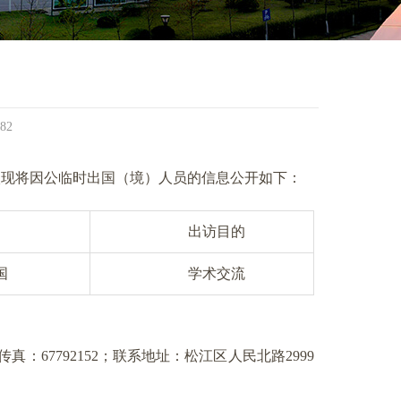
82
校现将因公临时出国（境）人员的信息公开如下：
出访目的
国
学术交流
真：67792152；联系地址：松江区人民北路2999