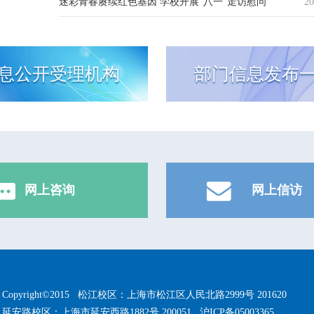
迷彩青春赓续红色基因 学校开展“八一”走访慰问
20
息公开受理机构
部门信息发布
网上咨询
网上信访
Copyright©2015
松江校区：上海市松江区人民北路2999号 201620
延安路校区：上海市延安西路1882号 200051
沪ICP备05003365